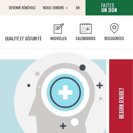
CET HYPERL
FAITES
Anglais
DEVENIR BÉNÉVOLE
NOUS JOINDRE
EN
UN DON
QUALITÉ ET SÉCURITÉ
NOUVELLES
CALENDRIERS
RESSOURCES
BESOIN D’AIDE?