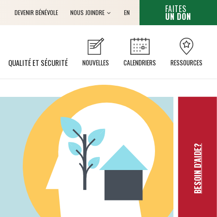
CET HYPERL
FAITES
Anglais
DEVENIR BÉNÉVOLE
NOUS JOINDRE
EN
UN DON
QUALITÉ ET SÉCURITÉ
NOUVELLES
CALENDRIERS
RESSOURCES
BESOIN D’AIDE?