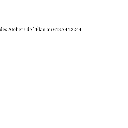
es Ateliers de l’Élan au 613.744.2244 –
vel onglet