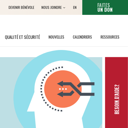
CET HYPERL
FAITES
Anglais
DEVENIR BÉNÉVOLE
NOUS JOINDRE
EN
UN DON
QUALITÉ ET SÉCURITÉ
NOUVELLES
CALENDRIERS
RESSOURCES
BESOIN D’AIDE?