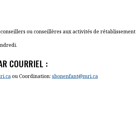
nseillers ou conseillères aux activités de rétablissement d
endredi.
AR COURRIEL :
n s'ouvrira dans un nouvel onglet
Cet hyperlien s'ouvrira dans un nou
ri.ca
ou Coordination:
sbonenfant@mri.ca