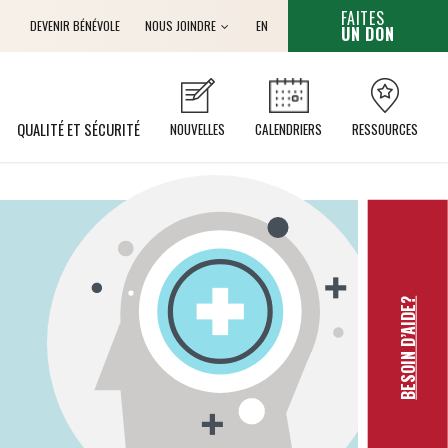
CET HYPERL
FAITES
Anglais
DEVENIR BÉNÉVOLE
NOUS JOINDRE
EN
UN DON
QUALITÉ ET SÉCURITÉ
NOUVELLES
CALENDRIERS
RESSOURCES
BESOIN D’AIDE?