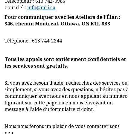
Télécopieur : 613 742-0986
Cet hyperlien s'ouvrira dans un nouvel onglet
Courriel :
info@mri.ca
Pour communiquer avec les Ateliers de l’Élan :
346, chemin Montréal, Ottawa, ON K1L 6B3
Téléphone : 613 744-2244
Tous les appels sont entièrement confidentiels et
les services sont gratuits.
Si vous avez besoin d’aide, recherchez des services ou,
simplement, si vous avez des questions, n’hésitez pas à
communiquer avec nous en nous appelant au numéro
figurant sur cette page ou en nous envoyant un
message à l’aide du formulaire ci-joint.
Nous nous ferons un plaisir de vous contacter sous
peu.