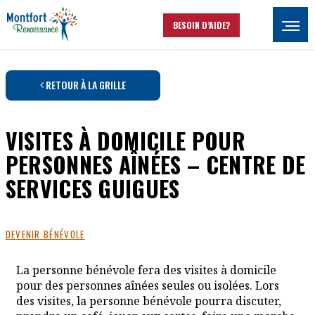
Aller au contenu principal
BESOIN D’AIDE?
Ouvrir
RETOUR À LA GRILLE
VISITES À DOMICILE POUR
PERSONNES AÎNÉES – CENTRE DE
SERVICES GUIGUES
DEVENIR BÉNÉVOLE
La personne bénévole fera des visites à domicile
pour des personnes aînées seules ou isolées. Lors
des visites, la personne bénévole pourra discuter,