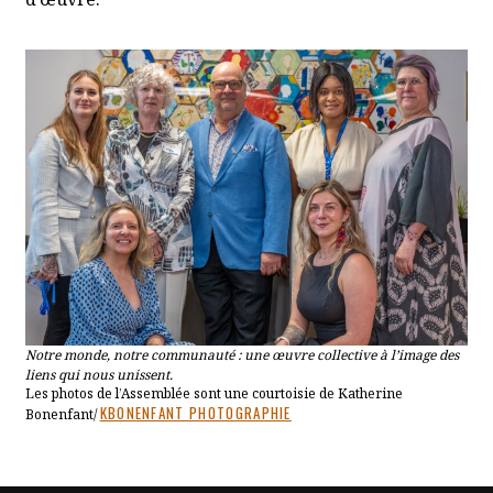
Notre monde, notre communauté : une œuvre collective à l’image des
liens qui nous unissent.
Les photos de l’Assemblée sont une courtoisie de Katherine
CET HYPERLIEN S'OUVRIRA DANS UN NOUVEL ONGLET
KBONENFANT PHOTOGRAPHIE
Bonenfant/